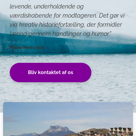
levende, underholdende og
værdiskabende for modtageren. Det gør vi
via kreativ historiefortælling, der formidler
læring gennem handlinger og humor.”
Malou Media ApS
Bliv kontaktet af os